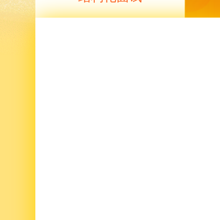
结构化面试，也称标准化面试，是
统的经验型面试而言的，是根据所
价指标，运用特定的问题、评价方
标准，严格遵循特定程序，通过测
被试者进行语言交流，对被试者进
标准化过程。 简单来说，报考同一
考生，所面对的考题、考官、考试
及评分标准都是一致的，能最大程
平公正性。