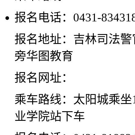
报名电话：0431-834318
报名地址：吉林司法警
旁华图教育
报名网址：
乘车路线：太阳城乘坐
业学院站下车