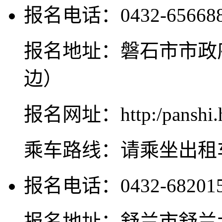
报名电话：0432-656688
报名地址：磐石市市政
边）
报名网址：http:/panshi.h
乘车路线：请乘坐出租
报名电话：0432-682015
报名地址：舒兰市舒兰