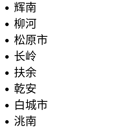
辉南
柳河
松原市
长岭
扶余
乾安
白城市
洮南