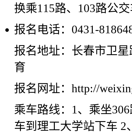
换乘115路、103路
报名电话：0431-818648
报名地址：长春市卫星路
育
报名网址：http://weixingg
乘车路线：1、乘坐306路
车到理工大学站下车 