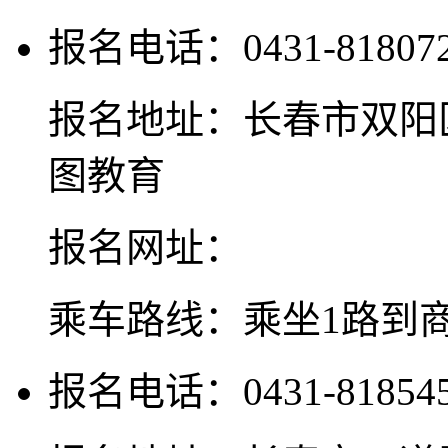
报名电话：0431-818072
报名地址：长春市双阳
图教育
报名网址：
乘车路线：乘坐1路到
报名电话：0431-818545