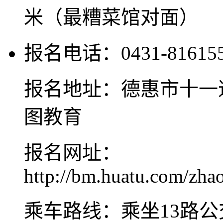
米（最糟菜馆对面）
报名电话：0431-8161558
报名地址：德惠市十一
图教育
报名网址：
http://bm.huatu.com/zh
乘车路线：乘坐13路