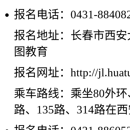
报名电话：0431-884082
报名地址：长春市西安
图教育
报名网址：http://jl.huatu
乘车路线：乘坐80外环、
路、135路、314路在