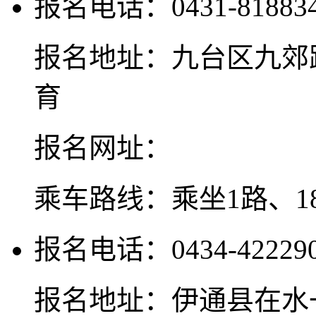
报名电话：0431-8188342
报名地址：九台区九郊
育
报名网址：
乘车路线：乘坐1路、1
报名电话：0434-42229
报名地址：伊通县在水