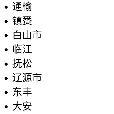
通榆
镇赉
白山市
临江
抚松
辽源市
东丰
大安