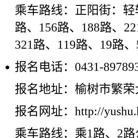
乘车路线：正阳街：轻轨、
路、156路、188路、22
321路、119路、19路
报名电话：0431-897893
报名地址：榆树市繁荣
报名网址：http://yushu.h
乘车路线：乘1路、2