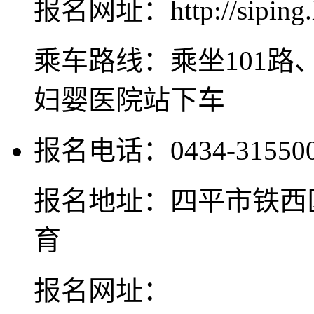
报名网址：http://siping.h
乘车路线：乘坐101路、
妇婴医院站下车
报名电话：0434-31550
报名地址：四平市铁西
育
报名网址：