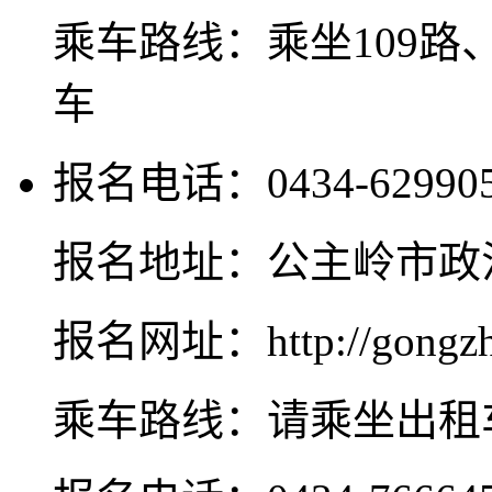
乘车路线：乘坐109路
车
报名电话：0434-62990
报名地址：公主岭市政
报名网址：http://gongzhul
乘车路线：请乘坐出租