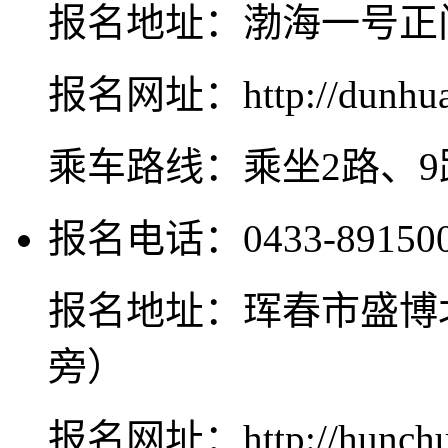
报名地址：渤海一号正
报名网址：http://dunhua.
乘车路线：乘坐2路、
报名电话：0433-8915000
报名地址：珲春市盛博
旁）
报名网址：http://hunchun