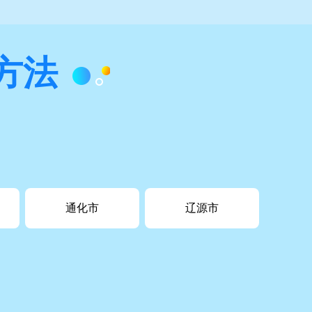
方法
通化市
辽源市