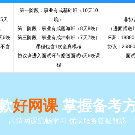
第一阶段：事业有成基础班（10天10
5天
晚）
非协议
晚
第二阶段：事业有成题海班（8天8晚）
（进面赠送1
天6晚
第三阶段：事业有成冲刺班（7天7晚）
F班：1888
议不含
课程包含1次全真模考
协议：2688
）
协议班进入面试环节赠送面试6天6晚课
面
程
款
好网课
掌握备考
高清网课流畅学习 优享服务答疑解惑