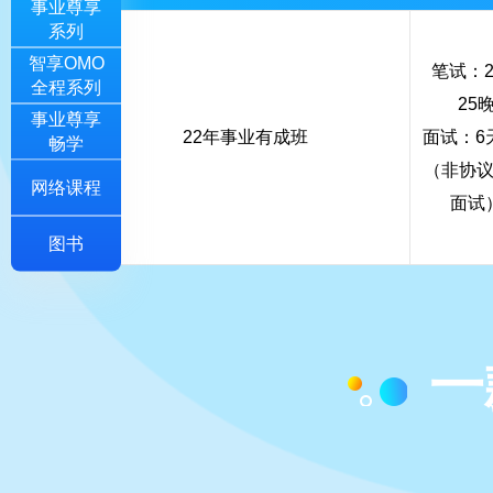
事业尊享
系列
智享OMO
笔试：2
全程系列
25
事业尊享
22年事业有成班
面试：6
畅学
（非协
网络课程
面试
图书
一