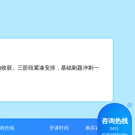
的收获。三阶段紧凑安排，基础刷题冲刺一
咨询热线
程价格
开课时间
购买咨询
0431-
81864889(24h)