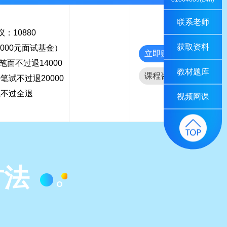
联系老师
：10880
获取资料
000元面试基金）
立即购买
0笔面不过退14000
教材题库
课程咨询
0笔试不过退20000
试不过全退
视频网课
方法