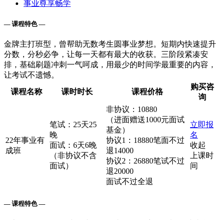
事业尊享畅学
— 课程特色 —
金牌主打班型，曾帮助无数考生圆事业梦想。短期内快速提升
分数，分秒必争，让每一天都有最大的收获。三阶段紧凑安
排，基础刷题冲刺一气呵成，用最少的时间学最重要的内容，
让考试不遗憾。
购买咨
课程名称
课时时长
课程价格
询
非协议：10880
（进面赠送1000元面试
笔试：25天25
立即报
基金）
晚
名
22年事业有
协议1：18880笔面不过
面试：6天6晚
收起
成班
退14000
（非协议不含
上课时
协议2：26880笔试不过
面试）
间
退20000
面试不过全退
— 课程特色 —