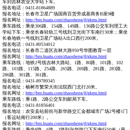
车到吉林农业大学站下车。
报名电话：0431-81864889
报名地址：长春市卫星广场国商百货旁成基商务B座9楼
报名网址：
http://bm.huatu.com/zhaosheng/jl/gkms.html
乘车路线：乘坐306路、154路、149路、136路公交车到理工大
学站下车；乘坐长春轻轨三号线到卫光街下车南行30米；乘坐
长春地铁一号线到卫星广场站A出口西行200米。
报名电话：0431-80534012
报名地址：长春市二道区吉林大路950号华图教育一层
报名网址：
http://bm.huatu.com/zhaosheng/jl/gkms.html
乘车路线：地铁2号线吉林大路站、1路、80路、101路、102
路、103路、115路、254路、265路、269路、281路、283路、
286路、301路、361路。
报名电话：0431-89789345
报名地址：榆树市繁荣大街法院西门北行20米。
报名网址：
http://bm.huatu.com/zhaosheng/jl/gkms.html
乘车路线：乘1路、2路公交车到邮局下车。
报名电话：0431-81856401
报名地址：农安县站前街与新华路交汇金都城市广场2号楼1门
（客运站南行200米）。
报名网址：
http://bm.huatu.com/zhaosheng/jl/gkms.html
乘车路线：乘坐8路、6路、3路到兴华路口下车南行50米（最