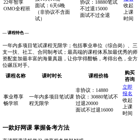
22年智享
协议：18880笔试
面试：6天6晚
收起
OMO全程班
不过退15000
（非协议不含面
上课
面试不过全退
试）
时间
— 课程特色 —
一年内多项目笔试课程无限学；包括事业单位（综合岗）、三
支一扶、社工、合同制考试；最高端的课程体系加最优秀的师
资配套加最丰富的海量真题，让你学得酣畅，考得出色，全方
位碾压对手。
购买
课程名称
课时时长
课程价格
咨询
立即
非协议：14880
报名
事业尊享
一年内多项目笔试课
协议：30880笔试不
收起
畅学班
程无限学
过退20000
上课
面试不过退16000
时间
一款
好网课
掌握备考方法