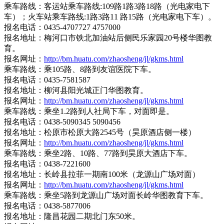
乘车路线：客运站乘车路线:109路1路3路18路（光电家电下
车）；火车站乘车路线:1路3路11 路15路（光电家电下车）。
报名电话：0435-4707727 4757000
报名地址：梅河口市铁北加油站后侧民乐家园20号楼华图教
育。
报名网址：
http://bm.huatu.com/zhaosheng/jl/gkms.html
乘车路线：乘105路、8路到友谊医院下车。
报名电话：0435-7581587
报名地址：柳河县阳光城正门华图教育。
报名网址：
http://bm.huatu.com/zhaosheng/jl/gkms.html
乘车路线：乘坐1.2路到人社局下车，对面即是。
报名电话：0438-5090345 5090456
报名地址：松原市松原大路2545号（昊原酒店侧一楼）
报名网址：
http://bm.huatu.com/zhaosheng/jl/gkms.html
乘车路线：乘坐2路、10路、77路到昊原大酒店下车。
报名电话：0438-7221600
报名地址：长岭县拉菲一期南100米（龙源山广场对面）
报名网址：
http://bm.huatu.com/zhaosheng/jl/gkms.html
乘车路线：乘坐5路到龙源山广场对面长岭华图教育下车。
报名电话：0438-5877006
报名地址：隆昌花园二期北门东50米。