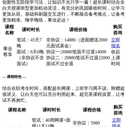
创新性五阶段学习法，让知识不光只学一遍！超长课时结合全
白天授课班型更加机动灵活，有充分的巩固吸收时间，让学习
更加从容。基础和刷题交互进行，不断敲击备考痛点，让备考
更加精准。嗨学嗨练，事业必达！
课程
购买
课时时长
课程价格
名称
咨询
笔试：45天7
非协议：14880（进面赠送2000
立即
晚
元面试基金）
报名
事业
面试：6天6晚
协议一:20880笔面不过退14000
收起
尊享
（非协议不含
协议二：29880笔试不过退22000
上课
面试）
面试不过全退
时间
— 课程特色 —
结合在职考生时间，搭配超长网课，上班学习两不误。附赠超
值讲义、让白天也可以充分利用起来。超完美课程设置，让考
试不再匆忙。
购买
课程名称
课时时长
课程价格
咨询
笔试：40周网课+面
立即
非协议：5980
授11天11晚
报名