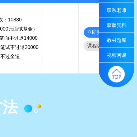
联系老师
：10880
获取资料
000元面试基金）
立即购买
0笔面不过退14000
教材题库
课程咨询
0笔试不过退20000
视频网课
试不过全退
方法