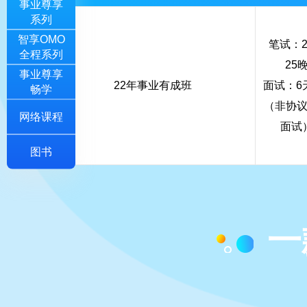
事业尊享
系列
智享OMO
笔试：2
全程系列
25
事业尊享
22年事业有成班
面试：6
畅学
（非协
网络课程
面试
图书
一