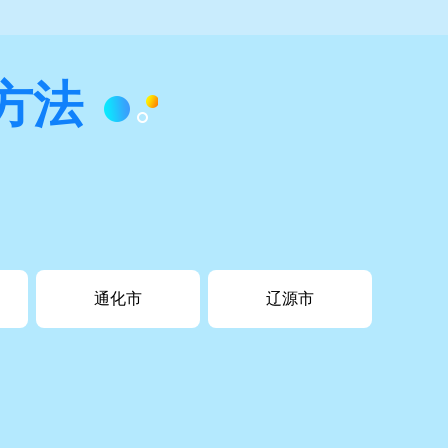
方法
通化市
辽源市