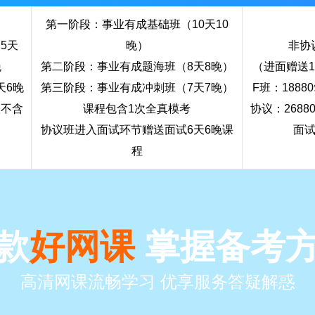
第一阶段：事业有成基础班（10天10
5天
晚）
非协议
晚
第二阶段：事业有成题海班（8天8晚）
（进面赠送1
天6晚
第三阶段：事业有成冲刺班（7天7晚）
F班：1888
议不含
课程包含1次全真模考
协议：2688
）
协议班进入面试环节赠送面试6天6晚课
面
程
款
好网课
掌握备考
高清网课流畅学习 优享服务答疑解惑