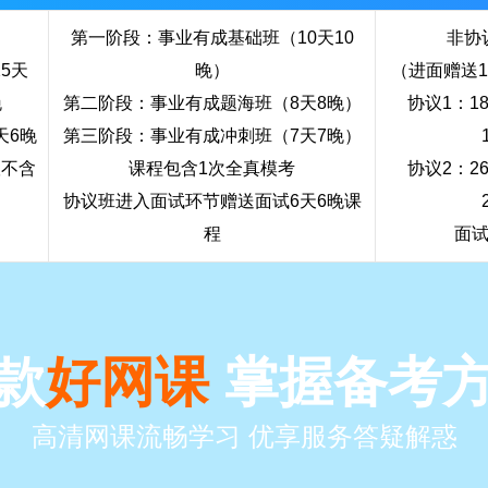
第一阶段：事业有成基础班（10天10
非协议
5天
晚）
（进面赠送1
晚
第二阶段：事业有成题海班（8天8晚）
协议1：1
天6晚
第三阶段：事业有成冲刺班（7天7晚）
议不含
课程包含1次全真模考
协议2：2
）
协议班进入面试环节赠送面试6天6晚课
程
面
款
好网课
掌握备考
高清网课流畅学习 优享服务答疑解惑