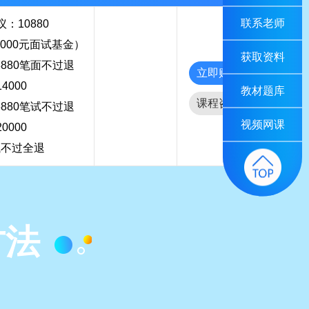
联系老师
：10880
000元面试基金）
获取资料
8880笔面不过退
立即购买
14000
教材题库
课程咨询
6880笔试不过退
视频网课
20000
试不过全退
方法