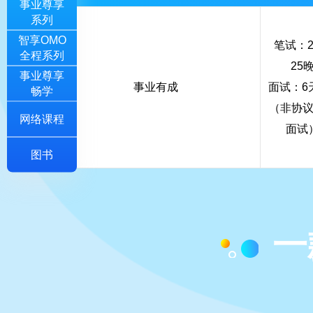
事业尊享
系列
智享OMO
笔试：2
全程系列
25
事业尊享
事业有成
面试：6
畅学
（非协
网络课程
面试
图书
一