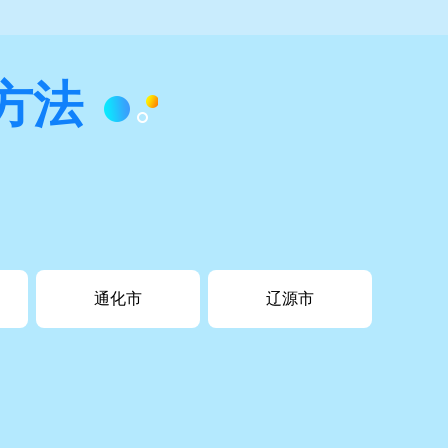
方法
通化市
辽源市