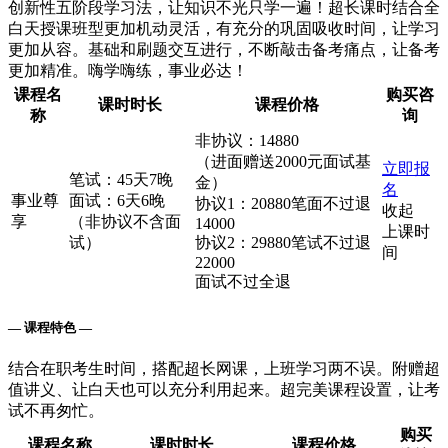
创新性五阶段学习法，让知识不光只学一遍！超长课时结合全
白天授课班型更加机动灵活，有充分的巩固吸收时间，让学习
更加从容。基础和刷题交互进行，不断敲击备考痛点，让备考
更加精准。嗨学嗨练，事业必达！
课程名
购买咨
课时时长
课程价格
称
询
非协议：14880
（进面赠送2000元面试基
立即报
笔试：45天7晚
金）
名
事业尊
面试：6天6晚
协议1：20880笔面不过退
收起
享
（非协议不含面
14000
上课时
试）
协议2：29880笔试不过退
间
22000
面试不过全退
— 课程特色 —
结合在职考生时间，搭配超长网课，上班学习两不误。附赠超
值讲义、让白天也可以充分利用起来。超完美课程设置，让考
试不再匆忙。
购买
课程名称
课时时长
课程价格