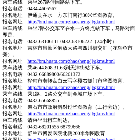
乘车路线：乘坐267路佳园路站下车。
报名电话：0434-4605567
报名地址：伊通县在水一方东门南行30米华图教育。
报名网址：
http://bm.huatu.com/zhaosheng/jl/gkms.html
乘车路线：乘坐7路公交车至在水一方终点站下车，马路对面
即是。
报名电话：0432-63106111 0432-63106222（24小时）
报名地址：吉林市昌邑区解放大路与四川街交汇（花鸟鱼市
旁）。
报名网址：
http://bm.huatu.com/zhaosheng/jl/gkms.html
乘车路线：乘46.44.808.31.63到天津街站下车。
报名电话：0432-66889800/66261372
报名地址：桦甸市老转盘白云写字楼右侧门市华图教育。
报名网址：
http://bm.huatu.com/zhaosheng/jl/gkms.html
乘车路线：乘1路、2路公交车到金城广场下车。
报名电话：0432-65668855
报名地址：磐石市市政府斜对过华图教育（工行旁边）。
报名网址：
http://bm.huatu.com/zhaosheng/jl/gkms.html
乘车路线：请乘坐出租车到达。
报名电话：0432-68201555 68799666
报名地址：舒兰市博爱医院北侧200米华图教育
报名网址：
http://bm.huatu.com/zhaosheng/jl/gkms.html