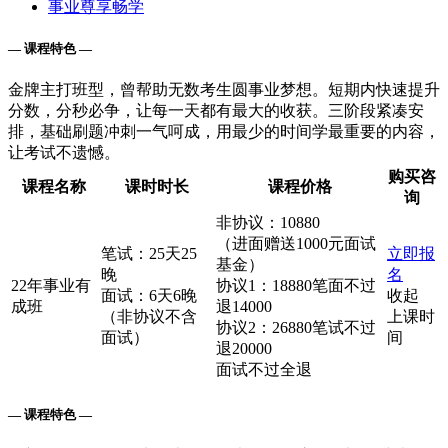
事业尊享畅学
— 课程特色 —
金牌主打班型，曾帮助无数考生圆事业梦想。短期内快速提升
分数，分秒必争，让每一天都有最大的收获。三阶段紧凑安
排，基础刷题冲刺一气呵成，用最少的时间学最重要的内容，
让考试不遗憾。
购买咨
课程名称
课时时长
课程价格
询
非协议：10880
（进面赠送1000元面试
笔试：25天25
立即报
基金）
晚
名
22年事业有
协议1：18880笔面不过
面试：6天6晚
收起
成班
退14000
（非协议不含
上课时
协议2：26880笔试不过
面试）
间
退20000
面试不过全退
— 课程特色 —