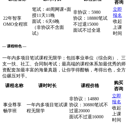
咨询
笔试：40周网课+面
立即
非协议：5980
授11天11晚
报名
22年智享
协议：18880笔试
面试：6天6晚
收起
OMO全程班
不过退15000
（非协议不含面
上课
面试不过全退
试）
时间
— 课程特色 —
一年内多项目笔试课程无限学；包括事业单位（综合岗）、三
支一扶、社工、合同制考试；最高端的课程体系加最优秀的师
资配套加最丰富的海量真题，让你学得酣畅，考得出色，全方
位碾压对手。
购买
课程名称
课时时长
课程价格
咨询
立即
非协议：14880
报名
事业尊享
一年内多项目笔试课
协议：30880笔试不
收起
畅学班
程无限学
过退20000
上课
面试不过退16000
时间