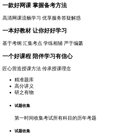
一款
好网课
掌握备考方法
高清网课流畅学习 优享服务答疑解惑
一本
好教材
让你好好学习
基于考纲 汇集考点 学练相辅 严于编纂
一个
好课程
陪伴学习有信心
匠心营造授课方法 传承授课理念
精准题库
高分讲义
研之有物
试题收集
第一时间收集考试所有科目的历年考题
试题收集