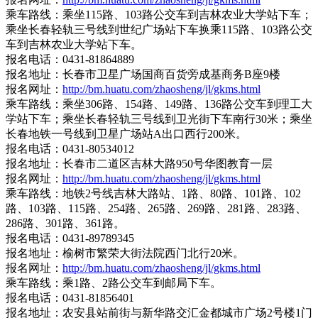
乘车路线：乘坐115路、103路公交车到吉林农业大学站下车；
乘坐长春轻轨三号线到世纪广场站下车换乘115路、103路公交
车到吉林农业大学站下车。
报名电话：0431-81864889
报名地址：长春市卫星广场国商百货旁成基商务B座9楼
报名网址：
http://bm.huatu.com/zhaosheng/jl/gkms.html
乘车路线：乘坐306路、154路、149路、136路公交车到理工大
学站下车；乘坐长春轻轨三号线到卫光街下车南行30米；乘坐
长春地铁一号线到卫星广场站A出口西行200米。
报名电话：0431-80534012
报名地址：长春市二道区吉林大路950号华图教育一层
报名网址：
http://bm.huatu.com/zhaosheng/jl/gkms.html
乘车路线：地铁2号线吉林大路站、1路、80路、101路、102
路、103路、115路、254路、265路、269路、281路、283路、
286路、301路、361路。
报名电话：0431-89789345
报名地址：榆树市繁荣大街法院西门北行20米。
报名网址：
http://bm.huatu.com/zhaosheng/jl/gkms.html
乘车路线：乘1路、2路公交车到邮局下车。
报名电话：0431-81856401
报名地址：农安县站前街与新华路交汇金都城市广场2号楼1门