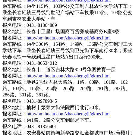
乘车路线：乘坐115路、103路公交车到吉林农业大学站下车；
乘坐长春轻轨三号线到世纪广场站下车换乘115路、103路公交
车到吉林农业大学站下车。
报名电话：0431-81864889
报名地址：长春市卫星广场国商百货旁成基商务B座9楼
报名网址：
http://bm.huatu.com/zhaosheng/jl/gkms.html
乘车路线：乘坐306路、154路、149路、136路公交车到理工大
学站下车；乘坐长春轻轨三号线到卫光街下车南行30米；乘坐
长春地铁一号线到卫星广场站A出口西行200米。
报名电话：0431-80534012
报名地址：长春市二道区吉林大路950号华图教育一层
报名网址：
http://bm.huatu.com/zhaosheng/jl/gkms.html
乘车路线：地铁2号线吉林大路站、1路、80路、101路、102
路、103路、115路、254路、265路、269路、281路、283路、
286路、301路、361路。
报名电话：0431-89789345
报名地址：榆树市繁荣大街法院西门北行20米。
报名网址：
http://bm.huatu.com/zhaosheng/jl/gkms.html
乘车路线：乘1路、2路公交车到邮局下车。
报名电话：0431-81856401
报名地址：农安县站前街与新华路交汇金都城市广场2号楼1门