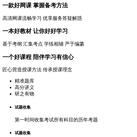
一款
好网课
掌握备考方法
高清网课流畅学习 优享服务答疑解惑
一本
好教材
让你好好学习
基于考纲 汇集考点 学练相辅 严于编纂
一个
好课程
陪伴学习有信心
匠心营造授课方法 传承授课理念
精准题库
高分讲义
研之有物
试题收集
第一时间收集考试所有科目的历年考题
试题收集