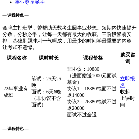
事业尊享畅学
— 课程特色 —
金牌主打班型，曾帮助无数考生圆事业梦想。短期内快速提升
分数，分秒必争，让每一天都有最大的收获。三阶段紧凑安
排，基础刷题冲刺一气呵成，用最少的时间学最重要的内容，
让考试不遗憾。
购买咨
课程名称
课时时长
课程价格
询
非协议：10880
（进面赠送1000元面试
笔试：25天25
立即报
基金）
晚
名
22年事业有
协议1：18880笔面不过
面试：6天6晚
收起
成班
退14000
（非协议不含
上课时
协议2：26880笔试不过
面试）
间
退20000
面试不过全退
— 课程特色 —