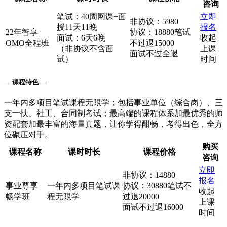
咨询
笔试：40周网课+面
立即
非协议：5980
授11天11晚
报名
22年智享
协议：18880笔试
面试：6天6晚
收起
OMO全程班
不过退15000
（非协议不含面
上课
面试不过全退
试）
时间
— 课程特色 —
一年内多项目笔试课程无限学；包括事业单位（综合岗）、三
支一扶、社工、合同制考试；最高端的课程体系加最优秀的师
资配套加最丰富的海量真题，让你学得酣畅，考得出色，全方
位碾压对手。
购买
课程名称
课时时长
课程价格
咨询
立即
非协议：14880
报名
事业尊享
一年内多项目笔试课
协议：30880笔试不
收起
畅学班
程无限学
过退20000
上课
面试不过退16000
时间