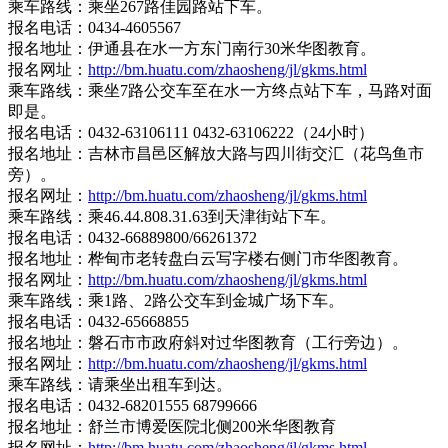
乘车路线：乘坐267路佳园路站下车。
报名电话：0434-4605567
报名地址：伊通县在水一方东门南行30米华图教育。
报名网址：
http://bm.huatu.com/zhaosheng/jl/gkms.html
乘车路线：乘坐7路公交车至在水一方终点站下车，马路对面
即是。
报名电话：0432-63106111 0432-63106222（24小时）
报名地址：吉林市昌邑区解放大路与四川街交汇（花鸟鱼市
旁）。
报名网址：
http://bm.huatu.com/zhaosheng/jl/gkms.html
乘车路线：乘46.44.808.31.63到天津街站下车。
报名电话：0432-66889800/66261372
报名地址：桦甸市老转盘白云写字楼右侧门市华图教育。
报名网址：
http://bm.huatu.com/zhaosheng/jl/gkms.html
乘车路线：乘1路、2路公交车到金城广场下车。
报名电话：0432-65668855
报名地址：磐石市市政府斜对过华图教育（工行旁边）。
报名网址：
http://bm.huatu.com/zhaosheng/jl/gkms.html
乘车路线：请乘坐出租车到达。
报名电话：0432-68201555 68799666
报名地址：舒兰市博爱医院北侧200米华图教育
报名网址：
http://bm.huatu.com/zhaosheng/jl/gkms.html