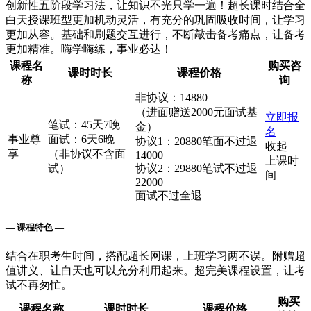
创新性五阶段学习法，让知识不光只学一遍！超长课时结合全
白天授课班型更加机动灵活，有充分的巩固吸收时间，让学习
更加从容。基础和刷题交互进行，不断敲击备考痛点，让备考
更加精准。嗨学嗨练，事业必达！
课程名
购买咨
课时时长
课程价格
称
询
非协议：14880
（进面赠送2000元面试基
立即报
笔试：45天7晚
金）
名
事业尊
面试：6天6晚
协议1：20880笔面不过退
收起
享
（非协议不含面
14000
上课时
试）
协议2：29880笔试不过退
间
22000
面试不过全退
— 课程特色 —
结合在职考生时间，搭配超长网课，上班学习两不误。附赠超
值讲义、让白天也可以充分利用起来。超完美课程设置，让考
试不再匆忙。
购买
课程名称
课时时长
课程价格