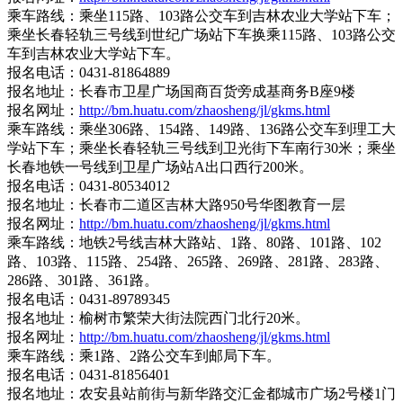
乘车路线：乘坐115路、103路公交车到吉林农业大学站下车；
乘坐长春轻轨三号线到世纪广场站下车换乘115路、103路公交
车到吉林农业大学站下车。
报名电话：0431-81864889
报名地址：长春市卫星广场国商百货旁成基商务B座9楼
报名网址：
http://bm.huatu.com/zhaosheng/jl/gkms.html
乘车路线：乘坐306路、154路、149路、136路公交车到理工大
学站下车；乘坐长春轻轨三号线到卫光街下车南行30米；乘坐
长春地铁一号线到卫星广场站A出口西行200米。
报名电话：0431-80534012
报名地址：长春市二道区吉林大路950号华图教育一层
报名网址：
http://bm.huatu.com/zhaosheng/jl/gkms.html
乘车路线：地铁2号线吉林大路站、1路、80路、101路、102
路、103路、115路、254路、265路、269路、281路、283路、
286路、301路、361路。
报名电话：0431-89789345
报名地址：榆树市繁荣大街法院西门北行20米。
报名网址：
http://bm.huatu.com/zhaosheng/jl/gkms.html
乘车路线：乘1路、2路公交车到邮局下车。
报名电话：0431-81856401
报名地址：农安县站前街与新华路交汇金都城市广场2号楼1门