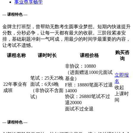
事业尊享畅学
— 课程特色 —
金牌主打班型，曾帮助无数考生圆事业梦想。短期内快速提升
分数，分秒必争，让每一天都有最大的收获。三阶段紧凑安
排，基础刷题冲刺一气呵成，用最少的时间学最重要的内容，
让考试不遗憾。
购买咨
课程名称
课时时长
课程价格
询
非协议：10880
（进面赠送1000元面试
立即报
笔试：25天25晚
基金）
名
22年事业有
面试：6天6晚
F班：18880笔面不过退
收起
成班
（非协议不含面
14000
上课时
协议：26880笔试不过
试）
间
退20000
面试不过全退
— 课程特色 —