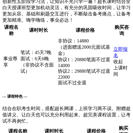
创新性五阶段学习法，让知识不光只学一遍！超长课时结合全
白天授课班型更加机动灵活，有充分的巩固吸收时间，让学习
更加从容。基础和刷题交互进行，不断敲击备考痛点，让备考
更加精准。嗨学嗨练，事业必达！
课程名
购买咨
课时时长
课程价格
称
询
非协议：14880
（进面赠送2000元面试基
立即报
笔试：45天7晚
金）
名
事业尊
面试：6天6晚
协议1：20880笔面不过退
收起
享
（非协议不含面
14000
上课时
试）
协议2：29880笔试不过退
间
22000
面试不过全退
— 课程特色 —
结合在职考生时间，搭配超长网课，上班学习两不误。附赠超
值讲义、让白天也可以充分利用起来。超完美课程设置，让考
试不再匆忙。
购买
课程名称
课时时长
课程价格