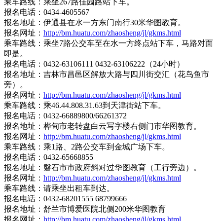
乘车路线：乘坐267路佳园路站下车。
报名电话：0434-4605567
报名地址：伊通县在水一方东门南行30米华图教育。
报名网址：
http://bm.huatu.com/zhaosheng/jl/gkms.html
乘车路线：乘坐7路公交车至在水一方终点站下车，马路对面
即是。
报名电话：0432-63106111 0432-63106222（24小时）
报名地址：吉林市昌邑区解放大路与四川街交汇（花鸟鱼市
旁）。
报名网址：
http://bm.huatu.com/zhaosheng/jl/gkms.html
乘车路线：乘46.44.808.31.63到天津街站下车。
报名电话：0432-66889800/66261372
报名地址：桦甸市老转盘白云写字楼右侧门市华图教育。
报名网址：
http://bm.huatu.com/zhaosheng/jl/gkms.html
乘车路线：乘1路、2路公交车到金城广场下车。
报名电话：0432-65668855
报名地址：磐石市市政府斜对过华图教育（工行旁边）。
报名网址：
http://bm.huatu.com/zhaosheng/jl/gkms.html
乘车路线：请乘坐出租车到达。
报名电话：0432-68201555 68799666
报名地址：舒兰市博爱医院北侧200米华图教育
报名网址：
http://bm.huatu.com/zhaosheng/jl/gkms.html