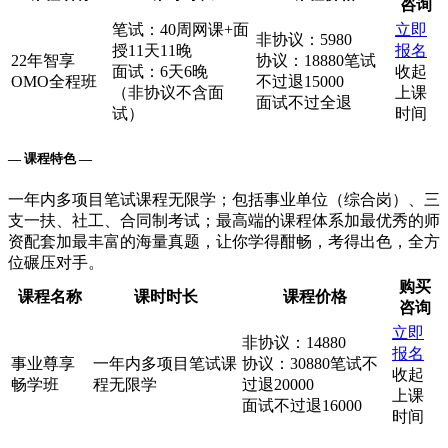
咨询
笔试：40周网课+面
立即
非协议：5980
授11天11晚
报名
22年智享
协议：18880笔试
面试：6天6晚
收起
OMO全程班
不过退15000
（非协议不含面
上课
面试不过全退
试）
时间
— 课程特色 —
一年内多项目笔试课程无限学；包括事业单位（综合岗）、三
支一扶、社工、合同制考试；最高端的课程体系加最优秀的师
资配套加最丰富的海量真题，让你学得酣畅，考得出色，全方
位碾压对手。
购买
课程名称
课时时长
课程价格
咨询
立即
非协议：14880
报名
事业尊享
一年内多项目笔试课
协议：30880笔试不
收起
畅学班
程无限学
过退20000
上课
面试不过退16000
时间