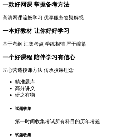
一款
好网课
掌握备考方法
高清网课流畅学习 优享服务答疑解惑
一本
好教材
让你好好学习
基于考纲 汇集考点 学练相辅 严于编纂
一个
好课程
陪伴学习有信心
匠心营造授课方法 传承授课理念
精准题库
高分讲义
研之有物
试题收集
第一时间收集考试所有科目的历年考题
试题收集