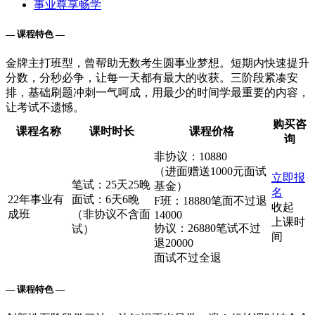
事业尊享畅学
— 课程特色 —
金牌主打班型，曾帮助无数考生圆事业梦想。短期内快速提升
分数，分秒必争，让每一天都有最大的收获。三阶段紧凑安
排，基础刷题冲刺一气呵成，用最少的时间学最重要的内容，
让考试不遗憾。
购买咨
课程名称
课时时长
课程价格
询
非协议：10880
（进面赠送1000元面试
立即报
笔试：25天25晚
基金）
名
22年事业有
面试：6天6晚
F班：18880笔面不过退
收起
成班
（非协议不含面
14000
上课时
协议：26880笔试不过
试）
间
退20000
面试不过全退
— 课程特色 —