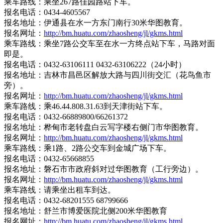
乘车路线：乘坐267路佳园路站下车。
报名电话：0434-4605567
报名地址：伊通县在水一方东门南行30米华图教育。
报名网址：
http://bm.huatu.com/zhaosheng/jl/gkms.html
乘车路线：乘坐7路公交车至在水一方终点站下车，马路对面
即是。
报名电话：0432-63106111 0432-63106222（24小时）
报名地址：吉林市昌邑区解放大路与四川街交汇（花鸟鱼市
旁）。
报名网址：
http://bm.huatu.com/zhaosheng/jl/gkms.html
乘车路线：乘46.44.808.31.63到天津街站下车。
报名电话：0432-66889800/66261372
报名地址：桦甸市老转盘白云写字楼右侧门市华图教育。
报名网址：
http://bm.huatu.com/zhaosheng/jl/gkms.html
乘车路线：乘1路、2路公交车到金城广场下车。
报名电话：0432-65668855
报名地址：磐石市市政府斜对过华图教育（工行旁边）。
报名网址：
http://bm.huatu.com/zhaosheng/jl/gkms.html
乘车路线：请乘坐出租车到达。
报名电话：0432-68201555 68799666
报名地址：舒兰市博爱医院北侧200米华图教育
报名网址：
http://bm.huatu.com/zhaosheng/jl/gkms.html