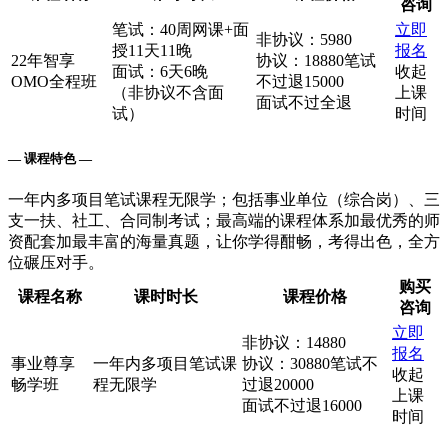
咨询
笔试：40周网课+面
立即
非协议：5980
授11天11晚
报名
22年智享
协议：18880笔试
面试：6天6晚
收起
OMO全程班
不过退15000
（非协议不含面
上课
面试不过全退
试）
时间
— 课程特色 —
一年内多项目笔试课程无限学；包括事业单位（综合岗）、三
支一扶、社工、合同制考试；最高端的课程体系加最优秀的师
资配套加最丰富的海量真题，让你学得酣畅，考得出色，全方
位碾压对手。
购买
课程名称
课时时长
课程价格
咨询
立即
非协议：14880
报名
事业尊享
一年内多项目笔试课
协议：30880笔试不
收起
畅学班
程无限学
过退20000
上课
面试不过退16000
时间