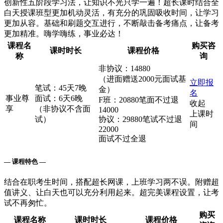
创新性五阶段学习法，让知识不光只学一遍！超长课时结合全
白天授课班型更加机动灵活，有充分的巩固吸收时间，让学习
更加从容。基础和刷题交互进行，不断敲击备考痛点，让备考
更加精准。嗨学嗨练，事业必达！
课程名
购买咨
课时时长
课程价格
称
询
非协议：14880
（进面赠送2000元面试基
立即报
笔试：45天7晚
金）
名
事业尊
面试：6天6晚
F班：20880笔面不过退
收起
享
（非协议不含面
14000
上课时
试）
协议：29880笔试不过退
间
22000
面试不过全退
— 课程特色 —
结合在职考生时间，搭配超长网课，上班学习两不误。附赠超
值讲义、让白天也可以充分利用起来。超完美课程设置，让考
试不再匆忙。
购买
课程名称
课时时长
课程价格