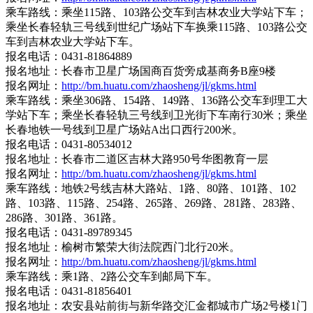
乘车路线：乘坐115路、103路公交车到吉林农业大学站下车；
乘坐长春轻轨三号线到世纪广场站下车换乘115路、103路公交
车到吉林农业大学站下车。
报名电话：0431-81864889
报名地址：长春市卫星广场国商百货旁成基商务B座9楼
报名网址：
http://bm.huatu.com/zhaosheng/jl/gkms.html
乘车路线：乘坐306路、154路、149路、136路公交车到理工大
学站下车；乘坐长春轻轨三号线到卫光街下车南行30米；乘坐
长春地铁一号线到卫星广场站A出口西行200米。
报名电话：0431-80534012
报名地址：长春市二道区吉林大路950号华图教育一层
报名网址：
http://bm.huatu.com/zhaosheng/jl/gkms.html
乘车路线：地铁2号线吉林大路站、1路、80路、101路、102
路、103路、115路、254路、265路、269路、281路、283路、
286路、301路、361路。
报名电话：0431-89789345
报名地址：榆树市繁荣大街法院西门北行20米。
报名网址：
http://bm.huatu.com/zhaosheng/jl/gkms.html
乘车路线：乘1路、2路公交车到邮局下车。
报名电话：0431-81856401
报名地址：农安县站前街与新华路交汇金都城市广场2号楼1门