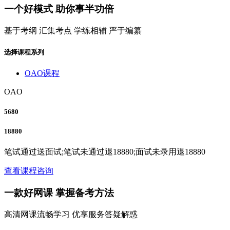
一个
好模式
助你事半功倍
基于考纲 汇集考点 学练相辅 严于编纂
选择课程系列
OAO课程
OAO
5680
18880
笔试通过送面试;笔试未通过退18880;面试未录用退18880
查看
课程咨询
一款
好网课
掌握备考方法
高清网课流畅学习 优享服务答疑解惑