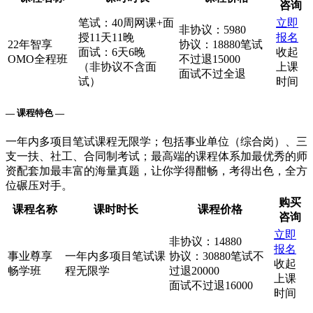
咨询
笔试：40周网课+面
立即
非协议：5980
授11天11晚
报名
22年智享
协议：18880笔试
面试：6天6晚
收起
OMO全程班
不过退15000
（非协议不含面
上课
面试不过全退
试）
时间
— 课程特色 —
一年内多项目笔试课程无限学；包括事业单位（综合岗）、三
支一扶、社工、合同制考试；最高端的课程体系加最优秀的师
资配套加最丰富的海量真题，让你学得酣畅，考得出色，全方
位碾压对手。
购买
课程名称
课时时长
课程价格
咨询
立即
非协议：14880
报名
事业尊享
一年内多项目笔试课
协议：30880笔试不
收起
畅学班
程无限学
过退20000
上课
面试不过退16000
时间