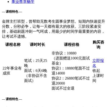
事业尊享畅学
— 课程特色 —
金牌主打班型，曾帮助无数考生圆事业梦想。短期内快速提升
分数，分秒必争，让每一天都有最大的收获。三阶段紧凑安
排，基础刷题冲刺一气呵成，用最少的时间学最重要的内容，
让考试不遗憾。
购买咨
课程名称
课时时长
课程价格
询
非协议：10880
（进面赠送1000元面试
笔试：25天25
立即报
基金）
晚
名
22年事业有
协议1：18880笔面不过
面试：6天6晚
收起
成班
退14000
（非协议不含
上课时
协议2：26880笔试不过
面试）
间
退20000
面试不过全退
— 课程特色 —