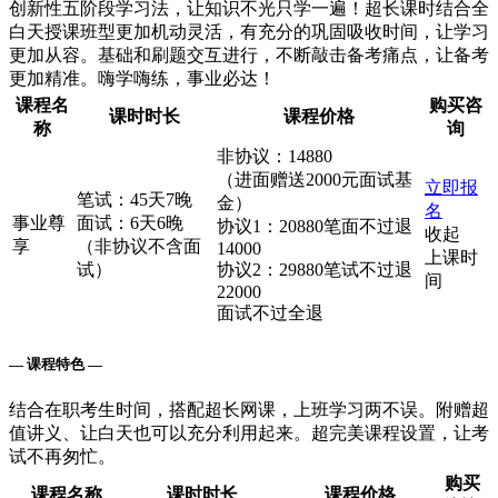
创新性五阶段学习法，让知识不光只学一遍！超长课时结合全
白天授课班型更加机动灵活，有充分的巩固吸收时间，让学习
更加从容。基础和刷题交互进行，不断敲击备考痛点，让备考
更加精准。嗨学嗨练，事业必达！
课程名
购买咨
课时时长
课程价格
称
询
非协议：14880
（进面赠送2000元面试基
立即报
笔试：45天7晚
金）
名
事业尊
面试：6天6晚
协议1：20880笔面不过退
收起
享
（非协议不含面
14000
上课时
试）
协议2：29880笔试不过退
间
22000
面试不过全退
— 课程特色 —
结合在职考生时间，搭配超长网课，上班学习两不误。附赠超
值讲义、让白天也可以充分利用起来。超完美课程设置，让考
试不再匆忙。
购买
课程名称
课时时长
课程价格