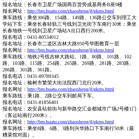
报名地址：长春市卫星广场国商百货旁成基商务B座9楼
报名网址：
http://bm.huatu.com/zhaosheng/jl/gkms.html
乘车路线：乘坐306路、154路、149路、136路公交车到理工大
学站下车；乘坐长春轻轨三号线到卫光街下车南行30米；乘坐
长春地铁一号线到卫星广场站A出口西行200米。
报名电话：0431-80534012
报名地址：长春市二道区吉林大路950号华图教育一层
报名网址：
http://bm.huatu.com/zhaosheng/jl/gkms.html
乘车路线：地铁2号线吉林大路站、1路、80路、101路、102
路、103路、115路、254路、265路、269路、281路、283路、
286路、301路、361路。
报名电话：0431-89789345
报名地址：榆树市繁荣大街法院西门北行20米。
报名网址：
http://bm.huatu.com/zhaosheng/jl/gkms.html
乘车路线：乘1路、2路公交车到邮局下车。
报名电话：0431-81856401
报名地址：农安县站前街与新华路交汇金都城市广场2号楼1门
（客运站南行200米）。
报名网址：
http://bm.huatu.com/zhaosheng/jl/gkms.html
乘车路线：乘坐8路、6路、3路到兴华路口下车南行50米（最
糟菜馆对面）。