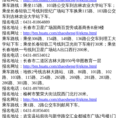
乘车路线：乘坐115路、103路公交车到吉林农业大学站下车；
乘坐长春轻轨三号线到世纪广场站下车换乘115路、103路公交
车到吉林农业大学站下车。
报名电话：0431-81864889
报名地址：长春市卫星广场国商百货旁成基商务B座9楼
报名网址：
http://bm.huatu.com/zhaosheng/jl/gkms.html
乘车路线：乘坐306路、154路、149路、136路公交车到理工大
学站下车；乘坐长春轻轨三号线到卫光街下车南行30米；乘坐
长春地铁一号线到卫星广场站A出口西行200米。
报名电话：0431-80534012
报名地址：长春市二道区吉林大路950号华图教育一层
报名网址：
http://bm.huatu.com/zhaosheng/jl/gkms.html
乘车路线：地铁2号线吉林大路站、1路、80路、101路、102
路、103路、115路、254路、265路、269路、281路、283路、
286路、301路、361路。
报名电话：0431-89789345
报名地址：榆树市繁荣大街法院西门北行20米。
报名网址：
http://bm.huatu.com/zhaosheng/jl/gkms.html
乘车路线：乘1路、2路公交车到邮局下车。
报名电话：0431-81856401
报名地址：农安县站前街与新华路交汇金都城市广场2号楼1门