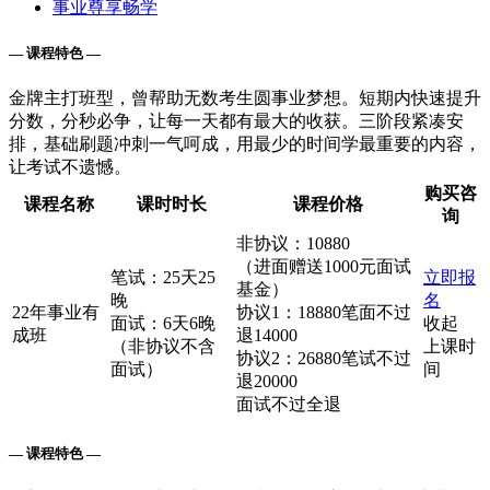
事业尊享畅学
— 课程特色 —
金牌主打班型，曾帮助无数考生圆事业梦想。短期内快速提升
分数，分秒必争，让每一天都有最大的收获。三阶段紧凑安
排，基础刷题冲刺一气呵成，用最少的时间学最重要的内容，
让考试不遗憾。
购买咨
课程名称
课时时长
课程价格
询
非协议：10880
（进面赠送1000元面试
笔试：25天25
立即报
基金）
晚
名
22年事业有
协议1：18880笔面不过
面试：6天6晚
收起
成班
退14000
（非协议不含
上课时
协议2：26880笔试不过
面试）
间
退20000
面试不过全退
— 课程特色 —