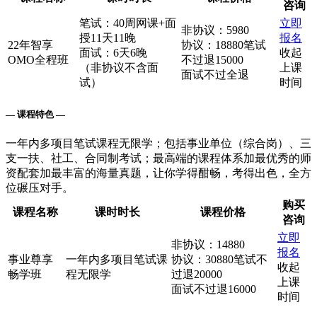
咨询
笔试：40周网课+面
立即
非协议：5980
授11天11晚
报名
22年智享
协议：18880笔试
面试：6天6晚
收起
OMO全程班
不过退15000
（非协议不含面
上课
面试不过全退
试）
时间
— 课程特色 —
一年内多项目笔试课程无限学；包括事业单位（综合岗）、三
支一扶、社工、合同制考试；最高端的课程体系加最优秀的师
资配套加最丰富的海量真题，让你学得酣畅，考得出色，全方
位碾压对手。
购买
课程名称
课时时长
课程价格
咨询
立即
非协议：14880
报名
事业尊享
一年内多项目笔试课
协议：30880笔试不
收起
畅学班
程无限学
过退20000
上课
面试不过退16000
时间