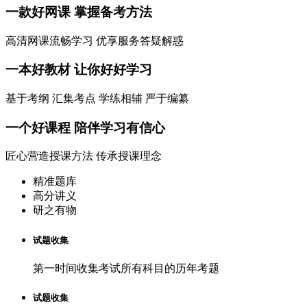
一款
好网课
掌握备考方法
高清网课流畅学习 优享服务答疑解惑
一本
好教材
让你好好学习
基于考纲 汇集考点 学练相辅 严于编纂
一个
好课程
陪伴学习有信心
匠心营造授课方法 传承授课理念
精准题库
高分讲义
研之有物
试题收集
第一时间收集考试所有科目的历年考题
试题收集