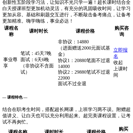
创新性五阶段学习法，让知识不光只学一遍！超长课时结合全
白天授课班型更加机动灵活，有充分的巩固吸收时间，让学习
更加从容。基础和刷题交互进行，不断敲击备考痛点，让备考
更加精准。嗨学嗨练，事业必达！
课程名
购买咨
课时时长
课程价格
称
询
非协议：14880
（进面赠送2000元面试基
立即报
笔试：45天7晚
金）
名
事业尊
面试：6天6晚
协议1：20880笔面不过退
收起
享
（非协议不含面
14000
上课时
试）
协议2：29880笔试不过退
间
22000
面试不过全退
— 课程特色 —
结合在职考生时间，搭配超长网课，上班学习两不误。附赠超
值讲义、让白天也可以充分利用起来。超完美课程设置，让考
试不再匆忙。
购买
课程名称
课时时长
课程价格