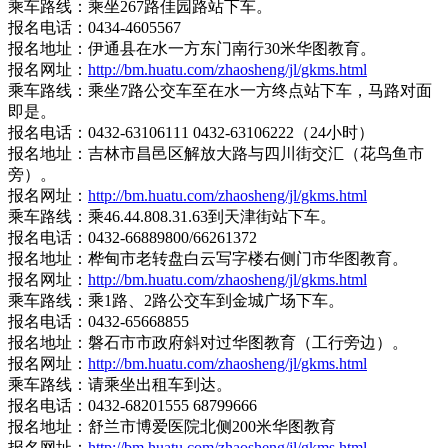
乘车路线：乘坐267路佳园路站下车。
报名电话：0434-4605567
报名地址：伊通县在水一方东门南行30米华图教育。
报名网址：
http://bm.huatu.com/zhaosheng/jl/gkms.html
乘车路线：乘坐7路公交车至在水一方终点站下车，马路对面
即是。
报名电话：0432-63106111 0432-63106222（24小时）
报名地址：吉林市昌邑区解放大路与四川街交汇（花鸟鱼市
旁）。
报名网址：
http://bm.huatu.com/zhaosheng/jl/gkms.html
乘车路线：乘46.44.808.31.63到天津街站下车。
报名电话：0432-66889800/66261372
报名地址：桦甸市老转盘白云写字楼右侧门市华图教育。
报名网址：
http://bm.huatu.com/zhaosheng/jl/gkms.html
乘车路线：乘1路、2路公交车到金城广场下车。
报名电话：0432-65668855
报名地址：磐石市市政府斜对过华图教育（工行旁边）。
报名网址：
http://bm.huatu.com/zhaosheng/jl/gkms.html
乘车路线：请乘坐出租车到达。
报名电话：0432-68201555 68799666
报名地址：舒兰市博爱医院北侧200米华图教育
报名网址：
http://bm.huatu.com/zhaosheng/jl/gkms.html