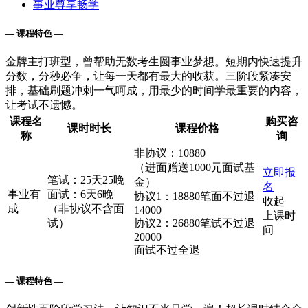
事业尊享畅学
— 课程特色 —
金牌主打班型，曾帮助无数考生圆事业梦想。短期内快速提升
分数，分秒必争，让每一天都有最大的收获。三阶段紧凑安
排，基础刷题冲刺一气呵成，用最少的时间学最重要的内容，
让考试不遗憾。
课程名
购买咨
课时时长
课程价格
称
询
非协议：10880
（进面赠送1000元面试基
立即报
笔试：25天25晚
金）
名
事业有
面试：6天6晚
协议1：18880笔面不过退
收起
成
（非协议不含面
14000
上课时
试）
协议2：26880笔试不过退
间
20000
面试不过全退
— 课程特色 —