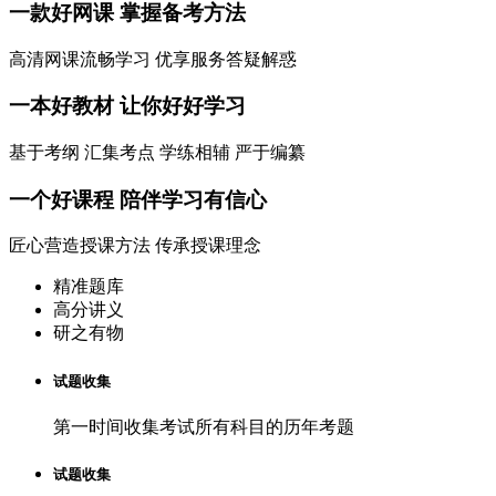
一款
好网课
掌握备考方法
高清网课流畅学习 优享服务答疑解惑
一本
好教材
让你好好学习
基于考纲 汇集考点 学练相辅 严于编纂
一个
好课程
陪伴学习有信心
匠心营造授课方法 传承授课理念
精准题库
高分讲义
研之有物
试题收集
第一时间收集考试所有科目的历年考题
试题收集