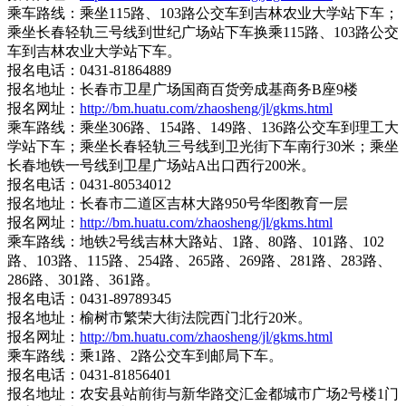
乘车路线：乘坐115路、103路公交车到吉林农业大学站下车；
乘坐长春轻轨三号线到世纪广场站下车换乘115路、103路公交
车到吉林农业大学站下车。
报名电话：0431-81864889
报名地址：长春市卫星广场国商百货旁成基商务B座9楼
报名网址：
http://bm.huatu.com/zhaosheng/jl/gkms.html
乘车路线：乘坐306路、154路、149路、136路公交车到理工大
学站下车；乘坐长春轻轨三号线到卫光街下车南行30米；乘坐
长春地铁一号线到卫星广场站A出口西行200米。
报名电话：0431-80534012
报名地址：长春市二道区吉林大路950号华图教育一层
报名网址：
http://bm.huatu.com/zhaosheng/jl/gkms.html
乘车路线：地铁2号线吉林大路站、1路、80路、101路、102
路、103路、115路、254路、265路、269路、281路、283路、
286路、301路、361路。
报名电话：0431-89789345
报名地址：榆树市繁荣大街法院西门北行20米。
报名网址：
http://bm.huatu.com/zhaosheng/jl/gkms.html
乘车路线：乘1路、2路公交车到邮局下车。
报名电话：0431-81856401
报名地址：农安县站前街与新华路交汇金都城市广场2号楼1门