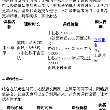
创新性五阶段学习法，让知识不光只学一遍！超长课时结合全
白天授课班型更加机动灵活，有充分的巩固吸收时间，让学习
更加从容。基础和刷题交互进行，不断敲击备考痛点，让备考
更加精准。嗨学嗨练，事业必达！
课程名
购买咨
课时时长
课程价格
称
询
非协议：14880
（进面赠送2000元面试基
立即报
笔试：45天7晚
金）
名
事业尊
面试：6天6晚
协议1：20880笔面不过退
收起
享
（非协议不含面
14000
上课时
试）
协议2：29880笔试不过退
间
22000
面试不过全退
— 课程特色 —
结合在职考生时间，搭配超长网课，上班学习两不误。附赠超
值讲义、让白天也可以充分利用起来。超完美课程设置，让考
试不再匆忙。
购买
课程名称
课时时长
课程价格