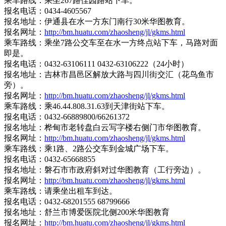
乘车路线：乘坐267路佳园路站下车。
报名电话：0434-4605567
报名地址：伊通县在水一方东门南行30米华图教育。
报名网址：
http://bm.huatu.com/zhaosheng/jl/gkms.html
乘车路线：乘坐7路公交车至在水一方终点站下车，马路对面
即是。
报名电话：0432-63106111 0432-63106222（24小时）
报名地址：吉林市昌邑区解放大路与四川街交汇（花鸟鱼市
旁）。
报名网址：
http://bm.huatu.com/zhaosheng/jl/gkms.html
乘车路线：乘46.44.808.31.63到天津街站下车。
报名电话：0432-66889800/66261372
报名地址：桦甸市老转盘白云写字楼右侧门市华图教育。
报名网址：
http://bm.huatu.com/zhaosheng/jl/gkms.html
乘车路线：乘1路、2路公交车到金城广场下车。
报名电话：0432-65668855
报名地址：磐石市市政府斜对过华图教育（工行旁边）。
报名网址：
http://bm.huatu.com/zhaosheng/jl/gkms.html
乘车路线：请乘坐出租车到达。
报名电话：0432-68201555 68799666
报名地址：舒兰市博爱医院北侧200米华图教育
报名网址：
http://bm.huatu.com/zhaosheng/jl/gkms.html