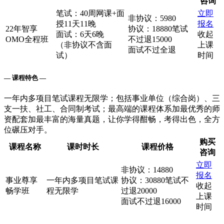
咨询
笔试：40周网课+面
立即
非协议：5980
授11天11晚
报名
22年智享
协议：18880笔试
面试：6天6晚
收起
OMO全程班
不过退15000
（非协议不含面
上课
面试不过全退
试）
时间
— 课程特色 —
一年内多项目笔试课程无限学；包括事业单位（综合岗）、三
支一扶、社工、合同制考试；最高端的课程体系加最优秀的师
资配套加最丰富的海量真题，让你学得酣畅，考得出色，全方
位碾压对手。
购买
课程名称
课时时长
课程价格
咨询
立即
非协议：14880
报名
事业尊享
一年内多项目笔试课
协议：30880笔试不
收起
畅学班
程无限学
过退20000
上课
面试不过退16000
时间