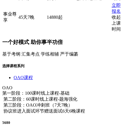
立即
报名
事业尊
45天7晚
14880起
收起
享
上课
时间
一个
好模式
助你事半功倍
基于考纲 汇集考点 学练相辅 严于编纂
选择课程系列
OAO课程
OAO
第一阶段：100课时线上课程-基础
第二阶段：60课时线上课程-题海强化
第三阶段：OAO冲刺班（7天7晚）
协议班进入面试环节赠送面试6天6晚课程
5680