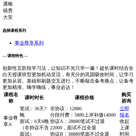
选择课程系列
事业尊享系列
— 课程特色 —
创新性五阶段学习法，让知识不光只学一遍！超长课时结合全
白天授课班型更加机动灵活，有充分的巩固吸收时间，让学习
更加从容。基础和刷题交互进行，不断敲击备考痛点，让备考
更加精准。嗨学嗨练，事业必达！
课程名
购买
课时时长
课程价格
称
咨询
笔试：36天7
非协议：12880
立即
晚
分段付费：5880上岸补缴14000
报名
事业尊
面试：6天6晚
协议A：28880笔试不过退
收起
享A
（非协议不含
22000，面试不过全退
上课
面试）
协议B：38880笔面不过全退
时间