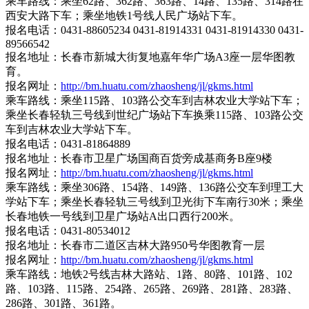
乘车路线：乘坐62路、362路、363路、14路、135路、314路在
西安大路下车；乘坐地铁1号线人民广场站下车。
报名电话：0431-88605234 0431-81914331 0431-81914330 0431-
89566542
报名地址：长春市新城大街复地嘉年华广场A3座一层华图教
育。
报名网址：
http://bm.huatu.com/zhaosheng/jl/gkms.html
乘车路线：乘坐115路、103路公交车到吉林农业大学站下车；
乘坐长春轻轨三号线到世纪广场站下车换乘115路、103路公交
车到吉林农业大学站下车。
报名电话：0431-81864889
报名地址：长春市卫星广场国商百货旁成基商务B座9楼
报名网址：
http://bm.huatu.com/zhaosheng/jl/gkms.html
乘车路线：乘坐306路、154路、149路、136路公交车到理工大
学站下车；乘坐长春轻轨三号线到卫光街下车南行30米；乘坐
长春地铁一号线到卫星广场站A出口西行200米。
报名电话：0431-80534012
报名地址：长春市二道区吉林大路950号华图教育一层
报名网址：
http://bm.huatu.com/zhaosheng/jl/gkms.html
乘车路线：地铁2号线吉林大路站、1路、80路、101路、102
路、103路、115路、254路、265路、269路、281路、283路、
286路、301路、361路。