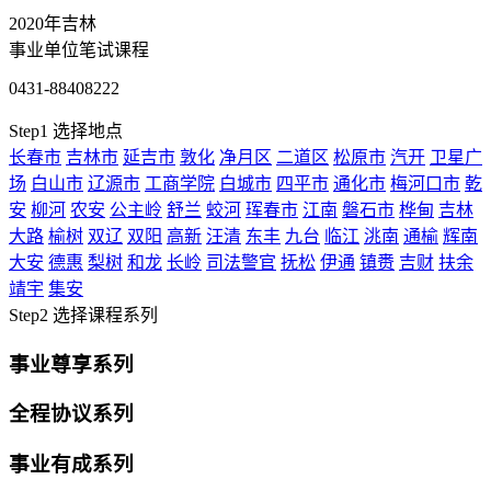
2020年吉林
事业单位笔试课程
0431-88408222
Step1
选择地点
长春市
吉林市
延吉市
敦化
净月区
二道区
松原市
汽开
卫星广
场
白山市
辽源市
工商学院
白城市
四平市
通化市
梅河口市
乾
安
柳河
农安
公主岭
舒兰
蛟河
珲春市
江南
磐石市
桦甸
吉林
大路
榆树
双辽
双阳
高新
汪清
东丰
九台
临江
洮南
通榆
辉南
大安
德惠
梨树
和龙
长岭
司法警官
抚松
伊通
镇赉
吉财
扶余
靖宇
集安
Step2
选择课程系列
事业尊享系列
全程协议系列
事业有成系列