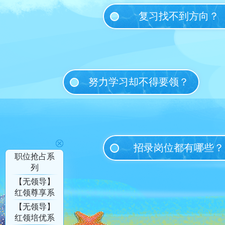
复习找不到方向？
努力学习却不得要领？
招录岗位都有哪些？
职位抢占系
列
【无领导】
红领尊享系
列
【无领导】
红领培优系