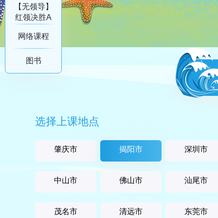
列
【无领导】
红领决胜A
系列
网络课程
图书
选择上课地点
肇庆市
揭阳市
深圳市
中山市
佛山市
汕尾市
茂名市
清远市
东莞市