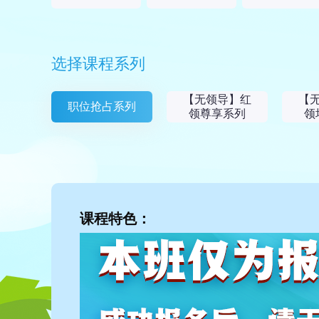
选择课程系列
【无领导】红
【
职位抢占系列
领尊享系列
领
课程特色：