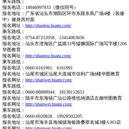
乘车路线：
报名电话：18946997933（微信同号）
报名地址：广东省汕头市潮阳区环市东路东凤广场4楼（装修
中）健身房对面
报名网址：
http://shantou.huatu.com/
乘车路线：
报名电话：0754-87212058、13414063656
报名地址：汕头市澄海区广益路33号猛狮国际广场写字楼1206
华图教育
报名网址：
http://shantou.huatu.com/
乘车路线：
报名电话：0660-6161961、6161991
报名地址：汕尾市城区汕尾大道城市信利广场8楼华图教育
报名网址：
http://shanwei.huatu.com/
乘车路线：
报名电话：0660-88888944、18138112651
报名地址：陆丰市东海镇广汕公路维也纳酒店左侧华图教育
报名网址：
http://shanwei.huatu.com/
乘车路线：
报名电话：0660-6920828、19928502205
报名地址：汕尾市海丰县海城镇海银路叠翠名城3楼A303店
报名网址：
http://shanwei.huatu.com/