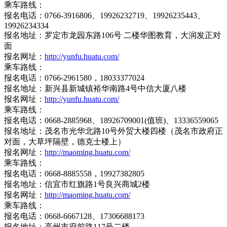
乘车路线：
报名电话：0766-3916806、19926232719、19926235443、
19926234334
报名地址：罗定市龙园东路106号 二楼华图教育，大润发正对
面
报名网址：
http://yunfu.huatu.com/
乘车路线：
报名电话：0766-2961580，18033377024
报名地址：新兴县新城镇裕华南路4号中信大厦八楼
报名网址：
http://yunfu.huatu.com/
乘车路线：
报名电话：0668-2885968、18926709001(值班)、13336559065
报名地址：茂名市光华北路10号外贸大楼四楼（茂名市政府正
对面，大草坪隔壁，德克士楼上）
报名网址：
http://maoming.huatu.com/
乘车路线：
报名电话：0668-8885558，19927382805
报名地址：信宜市红旗路1号良兴商城2楼
报名网址：
http://maoming.huatu.com/
乘车路线：
报名电话：0668-6667128、17306688173
报名地址：高州市府前路117号二楼