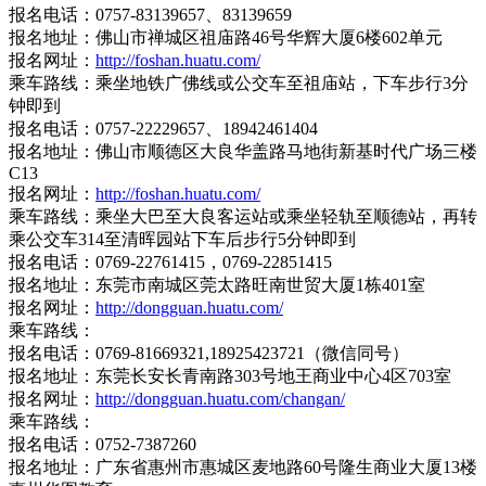
报名电话：0757-83139657、83139659
报名地址：佛山市禅城区祖庙路46号华辉大厦6楼602单元
报名网址：
http://foshan.huatu.com/
乘车路线：乘坐地铁广佛线或公交车至祖庙站，下车步行3分
钟即到
报名电话：0757-22229657、18942461404
报名地址：佛山市顺德区大良华盖路马地街新基时代广场三楼
C13
报名网址：
http://foshan.huatu.com/
乘车路线：乘坐大巴至大良客运站或乘坐轻轨至顺德站，再转
乘公交车314至清晖园站下车后步行5分钟即到
报名电话：0769-22761415，0769-22851415
报名地址：东莞市南城区莞太路旺南世贸大厦1栋401室
报名网址：
http://dongguan.huatu.com/
乘车路线：
报名电话：0769-81669321,18925423721（微信同号）
报名地址：东莞长安长青南路303号地王商业中心4区703室
报名网址：
http://dongguan.huatu.com/changan/
乘车路线：
报名电话：0752-7387260
报名地址：广东省惠州市惠城区麦地路60号隆生商业大厦13楼