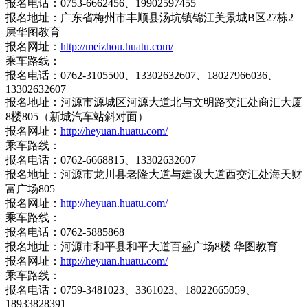
报名电话：0753-6662456、19902597455
报名地址：广东省梅州市丰顺县汤坑镇锦江美景城B区27栋2
层华图教育
报名网址：
http://meizhou.huatu.com/
乘车路线：
报名电话：0762-3105500、13302632607、18027966036、
13302632607
报名地址：河源市源城区河源大道北与文明路交汇处商汇大厦
8楼805（新城汽车站斜对面）
报名网址：
http://heyuan.huatu.com/
乘车路线：
报名电话：0762-6668815、13302632607
报名地址：河源市龙川县老隆大道与建设大道西交汇处海天财
富广场805
报名网址：
http://heyuan.huatu.com/
乘车路线：
报名电话：0762-5885868
报名地址：河源市和平县和平大道百盛广场8楼 华图教育
报名网址：
http://heyuan.huatu.com/
乘车路线：
报名电话：0759-3481023、3361023、18022665059、
18933828391