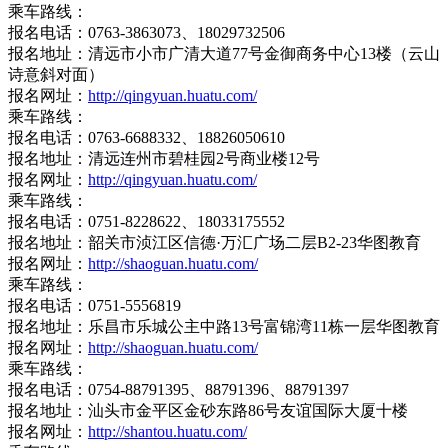
乘车路线：
报名电话：0763-3863073、18029732506
报名地址：清远市小市广清大道77号金御商务中心13楼（云山
诗意斜对面）
报名网址：
http://qingyuan.huatu.com/
乘车路线：
报名电话：0763-6688332、18826050610
报名地址：清远连州市碧桂园2号商业楼12号
报名网址：
http://qingyuan.huatu.com/
乘车路线：
报名电话：0751-8228622、18033175552
报名地址：韶关市浈江区信德·万汇广场二层B2-23华图教育
报名网址：
http://shaoguan.huatu.com/
乘车路线：
报名电话：0751-5556819
报名地址：乐昌市乐城公主中路13号富锦湾11栋一层华图教育
报名网址：
http://shaoguan.huatu.com/
乘车路线：
报名电话：0754-88791395、88791396、88791397
报名地址：汕头市金平区金砂东路86号友谊国际大厦十楼
报名网址：
http://shantou.huatu.com/