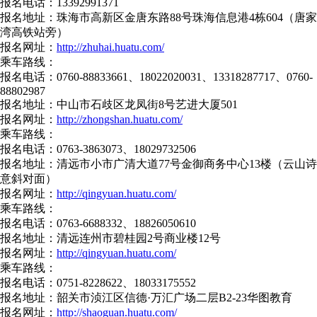
报名电话：13392991371
报名地址：珠海市高新区金唐东路88号珠海信息港4栋604（唐家
湾高铁站旁）
报名网址：
http://zhuhai.huatu.com/
乘车路线：
报名电话：0760-88833661、18022020031、13318287717、0760-
88802987
报名地址：中山市石歧区龙凤街8号艺进大厦501
报名网址：
http://zhongshan.huatu.com/
乘车路线：
报名电话：0763-3863073、18029732506
报名地址：清远市小市广清大道77号金御商务中心13楼（云山诗
意斜对面）
报名网址：
http://qingyuan.huatu.com/
乘车路线：
报名电话：0763-6688332、18826050610
报名地址：清远连州市碧桂园2号商业楼12号
报名网址：
http://qingyuan.huatu.com/
乘车路线：
报名电话：0751-8228622、18033175552
报名地址：韶关市浈江区信德·万汇广场二层B2-23华图教育
报名网址：
http://shaoguan.huatu.com/