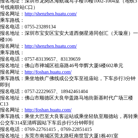
报名地址：深圳市龙岗区海航城写字楼10楼1002-1004室（地铁3
号线南联站C口）
报名网址：
http://shenzhen.huatu.com/
乘车路线：
报名电话：0755-23289134
报名地址：深圳市宝安区宝安大道西侧星港同创汇（天璇座）一
楼106
报名网址：
http://shenzhen.huatu.com/
乘车路线：
报名电话：0757-83139657、83139659
报名地址：佛山市禅城区祖庙路46号华辉大厦6楼602单元
报名网址：
http://foshan.huatu.com/
乘车路线：乘坐地铁广佛线或公交车至祖庙站，下车步行3分钟
即到
报名电话：0757-22229657、18942461404
报名地址：佛山市顺德区大良华盖路马地街新基时代广场三楼
C13
报名网址：
http://foshan.huatu.com/
乘车路线：乘坐大巴至大良客运站或乘坐轻轨至顺德站，再转乘
公交车314至清晖园站下车后步行5分钟即到
报名电话：0769-22761415，0769-22851415
报名地址：东莞市南城区莞太路旺南世贸大厦1栋401室