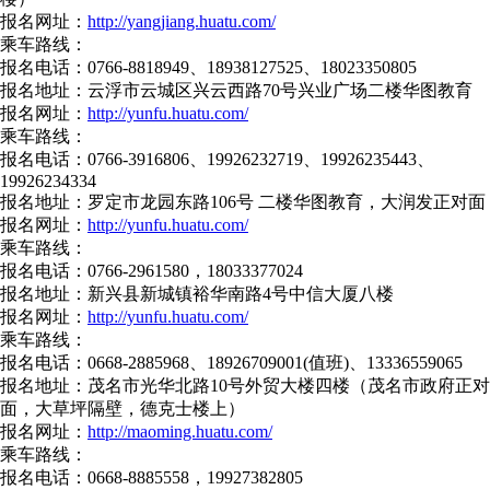
报名网址：
http://yangjiang.huatu.com/
乘车路线：
报名电话：0766-8818949、18938127525、18023350805
报名地址：云浮市云城区兴云西路70号兴业广场二楼华图教育
报名网址：
http://yunfu.huatu.com/
乘车路线：
报名电话：0766-3916806、19926232719、19926235443、
19926234334
报名地址：罗定市龙园东路106号 二楼华图教育，大润发正对面
报名网址：
http://yunfu.huatu.com/
乘车路线：
报名电话：0766-2961580，18033377024
报名地址：新兴县新城镇裕华南路4号中信大厦八楼
报名网址：
http://yunfu.huatu.com/
乘车路线：
报名电话：0668-2885968、18926709001(值班)、13336559065
报名地址：茂名市光华北路10号外贸大楼四楼（茂名市政府正对
面，大草坪隔壁，德克士楼上）
报名网址：
http://maoming.huatu.com/
乘车路线：
报名电话：0668-8885558，19927382805