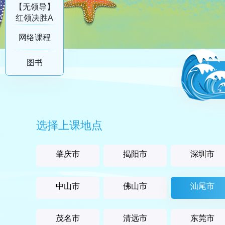
列
【无领导】
红领决胜A
系列
网络课程
图书
选择上课地点
肇庆市
揭阳市
深圳市
中山市
佛山市
汕尾市
茂名市
清远市
东莞市