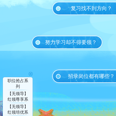
复习找不到方向？
努力学习却不得要领？
招录岗位都有哪些？
职位抢占系
列
【无领导】
红领尊享系
列
【无领导】
红领培优系