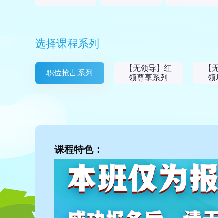
选择课程系列
【无领导】红
【
职位抢占系列
领尊享系列
领
课程特色：