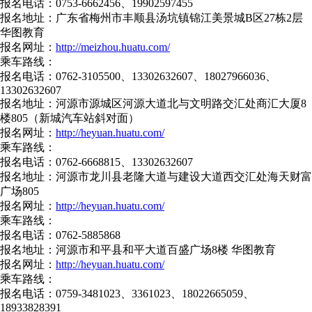
报名电话：0753-6662456、19902597455
报名地址：广东省梅州市丰顺县汤坑镇锦江美景城B区27栋2层
华图教育
报名网址：
http://meizhou.huatu.com/
乘车路线：
报名电话：0762-3105500、13302632607、18027966036、
13302632607
报名地址：河源市源城区河源大道北与文明路交汇处商汇大厦8
楼805（新城汽车站斜对面）
报名网址：
http://heyuan.huatu.com/
乘车路线：
报名电话：0762-6668815、13302632607
报名地址：河源市龙川县老隆大道与建设大道西交汇处海天财富
广场805
报名网址：
http://heyuan.huatu.com/
乘车路线：
报名电话：0762-5885868
报名地址：河源市和平县和平大道百盛广场8楼 华图教育
报名网址：
http://heyuan.huatu.com/
乘车路线：
报名电话：0759-3481023、3361023、18022665059、
18933828391