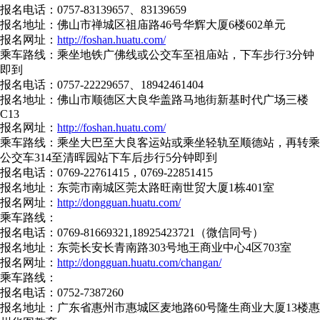
报名电话：0757-83139657、83139659
报名地址：佛山市禅城区祖庙路46号华辉大厦6楼602单元
报名网址：
http://foshan.huatu.com/
乘车路线：乘坐地铁广佛线或公交车至祖庙站，下车步行3分钟
即到
报名电话：0757-22229657、18942461404
报名地址：佛山市顺德区大良华盖路马地街新基时代广场三楼
C13
报名网址：
http://foshan.huatu.com/
乘车路线：乘坐大巴至大良客运站或乘坐轻轨至顺德站，再转乘
公交车314至清晖园站下车后步行5分钟即到
报名电话：0769-22761415，0769-22851415
报名地址：东莞市南城区莞太路旺南世贸大厦1栋401室
报名网址：
http://dongguan.huatu.com/
乘车路线：
报名电话：0769-81669321,18925423721（微信同号）
报名地址：东莞长安长青南路303号地王商业中心4区703室
报名网址：
http://dongguan.huatu.com/changan/
乘车路线：
报名电话：0752-7387260
报名地址：广东省惠州市惠城区麦地路60号隆生商业大厦13楼惠