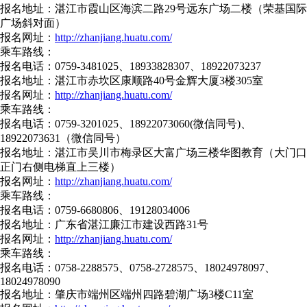
报名地址：湛江市霞山区海滨二路29号远东广场二楼（荣基国际
广场斜对面）
报名网址：
http://zhanjiang.huatu.com/
乘车路线：
报名电话：0759-3481025、18933828307、18922073237
报名地址：湛江市赤坎区康顺路40号金辉大厦3楼305室
报名网址：
http://zhanjiang.huatu.com/
乘车路线：
报名电话：0759-3201025、18922073060(微信同号)、
18922073631（微信同号）
报名地址：湛江市吴川市梅录区大富广场三楼华图教育（大门口
正门右侧电梯直上三楼）
报名网址：
http://zhanjiang.huatu.com/
乘车路线：
报名电话：0759-6680806、19128034006
报名地址：广东省湛江廉江市建设西路31号
报名网址：
http://zhanjiang.huatu.com/
乘车路线：
报名电话：0758-2288575、0758-2728575、18024978097、
18024978090
报名地址：肇庆市端州区端州四路碧湖广场3楼C11室