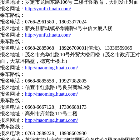
报名地址：罗定市龙园东路106号 二楼华图教育，大润发正对面
报名网址：
http://yunfu.huatu.com/
乘车路线：
报名电话：0766-2961580，18033377024
报名地址：新兴县新城镇裕华南路4号中信大厦八楼
报名网址：
http://yunfu.huatu.com/
乘车路线：
报名电话：0668-2885968、18926709001(值班)、13336559065
报名地址：茂名市光华北路10号外贸大楼四楼（茂名市政府正对
面，大草坪隔壁，德克士楼上）
报名网址：
http://maoming.huatu.com/
乘车路线：
报名电话：0668-8885558，19927382805
报名地址：信宜市红旗路1号良兴商城2楼
报名网址：
http://maoming.huatu.com/
乘车路线：
报名电话：0668-6667128、17306688173
报名地址：高州市府前路117号二楼
报名网址：
http://maoming.huatu.com/
乘车路线：
报名电话：0763-2889228、18938602930
报名地址：英德市龙山庄南门御龙国际商务中心3楼308华图教育