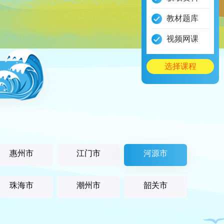
教材题库
视频网课
选择课程
惠州市
江门市
河源市
珠海市
潮州市
韶关市