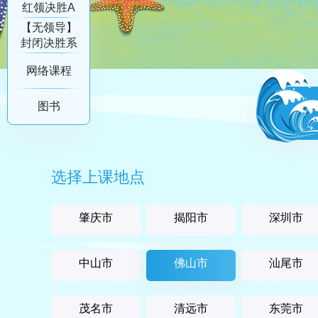
红领决胜A
系列
【无领导】
封闭决胜系
列
网络课程
图书
选择上课地点
肇庆市
揭阳市
深圳市
中山市
佛山市
汕尾市
茂名市
清远市
东莞市