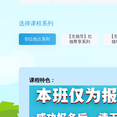
选择课程系列
【无领导】红
【
职位抢占系列
领尊享系列
领
课程特色：