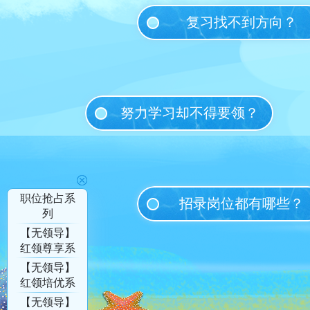
复习找不到方向？
努力学习却不得要领？
职位抢占系
招录岗位都有哪些？
列
【无领导】
红领尊享系
列
【无领导】
红领培优系
列
【无领导】