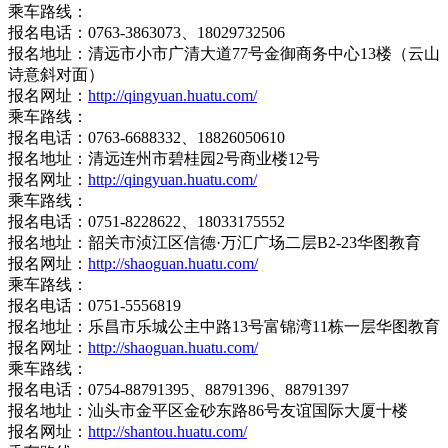
乘车路线：
报名电话：0763-3863073、18029732506
报名地址：清远市小市广清大道77号金御商务中心13楼（云山
诗意斜对面）
报名网址：
http://qingyuan.huatu.com/
乘车路线：
报名电话：0763-6688332、18826050610
报名地址：清远连州市碧桂园2号商业楼12号
报名网址：
http://qingyuan.huatu.com/
乘车路线：
报名电话：0751-8228622、18033175552
报名地址：韶关市浈江区信德·万汇广场二层B2-23华图教育
报名网址：
http://shaoguan.huatu.com/
乘车路线：
报名电话：0751-5556819
报名地址：乐昌市乐城公主中路13号富锦湾11栋一层华图教育
报名网址：
http://shaoguan.huatu.com/
乘车路线：
报名电话：0754-88791395、88791396、88791397
报名地址：汕头市金平区金砂东路86号友谊国际大厦十楼
报名网址：
http://shantou.huatu.com/