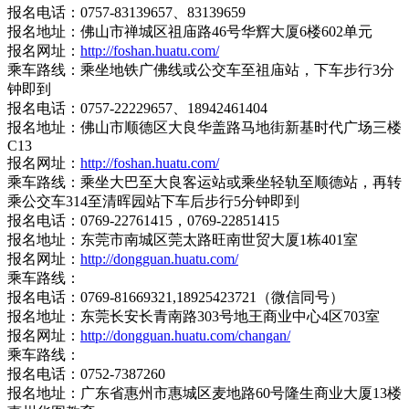
报名电话：0757-83139657、83139659
报名地址：佛山市禅城区祖庙路46号华辉大厦6楼602单元
报名网址：
http://foshan.huatu.com/
乘车路线：乘坐地铁广佛线或公交车至祖庙站，下车步行3分
钟即到
报名电话：0757-22229657、18942461404
报名地址：佛山市顺德区大良华盖路马地街新基时代广场三楼
C13
报名网址：
http://foshan.huatu.com/
乘车路线：乘坐大巴至大良客运站或乘坐轻轨至顺德站，再转
乘公交车314至清晖园站下车后步行5分钟即到
报名电话：0769-22761415，0769-22851415
报名地址：东莞市南城区莞太路旺南世贸大厦1栋401室
报名网址：
http://dongguan.huatu.com/
乘车路线：
报名电话：0769-81669321,18925423721（微信同号）
报名地址：东莞长安长青南路303号地王商业中心4区703室
报名网址：
http://dongguan.huatu.com/changan/
乘车路线：
报名电话：0752-7387260
报名地址：广东省惠州市惠城区麦地路60号隆生商业大厦13楼