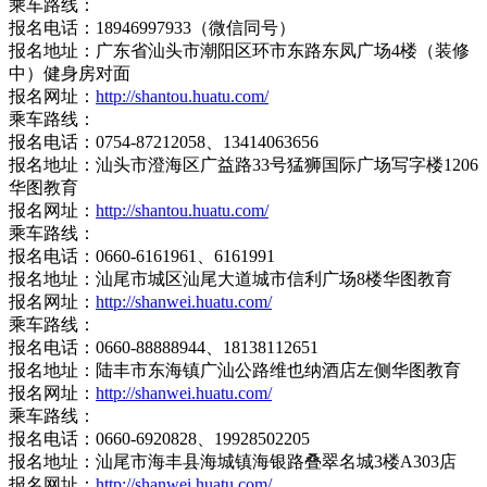
乘车路线：
报名电话：18946997933（微信同号）
报名地址：广东省汕头市潮阳区环市东路东凤广场4楼（装修
中）健身房对面
报名网址：
http://shantou.huatu.com/
乘车路线：
报名电话：0754-87212058、13414063656
报名地址：汕头市澄海区广益路33号猛狮国际广场写字楼1206
华图教育
报名网址：
http://shantou.huatu.com/
乘车路线：
报名电话：0660-6161961、6161991
报名地址：汕尾市城区汕尾大道城市信利广场8楼华图教育
报名网址：
http://shanwei.huatu.com/
乘车路线：
报名电话：0660-88888944、18138112651
报名地址：陆丰市东海镇广汕公路维也纳酒店左侧华图教育
报名网址：
http://shanwei.huatu.com/
乘车路线：
报名电话：0660-6920828、19928502205
报名地址：汕尾市海丰县海城镇海银路叠翠名城3楼A303店
报名网址：
http://shanwei.huatu.com/