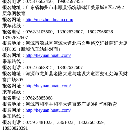
报名电话：0753-6662456、19902597455
报名地址：广东省梅州市丰顺县汤坑镇锦江美景城B区27栋2
层华图教育
报名网址：
http://meizhou.huatu.com/
乘车路线：
报名电话：0762-3105500、13302632607、18027966036、
13302632607
报名地址：河源市源城区河源大道北与文明路交汇处商汇大厦
8楼805（新城汽车站斜对面）
报名网址：
http://heyuan.huatu.com/
乘车路线：
报名电话：0762-6668815、13302632607
报名地址：河源市龙川县老隆大道与建设大道西交汇处海天财
富广场805
报名网址：
http://heyuan.huatu.com/
乘车路线：
报名电话：0762-5885868
报名地址：河源市和平县和平大道百盛广场8楼 华图教育
报名网址：
http://heyuan.huatu.com/
乘车路线：
报名电话：0759-3481023、3361023、18022665059、
18933828391