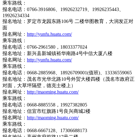
乘车路线：
报名电话：0766-3916806、19926232719、19926235443、
19926234334
报名地址：罗定市龙园东路106号 二楼华图教育，大润发正对
面
报名网址：
http://yunfu.huatu.com/
乘车路线：
报名电话：0766-2961580，18033377024
报名地址：新兴县新城镇裕华南路4号中信大厦八楼
报名网址：
http://yunfu.huatu.com/
乘车路线：
报名电话：0668-2885968、18926709001(值班)、13336559065
报名地址：茂名市光华北路10号外贸大楼四楼（茂名市政府正
对面，大草坪隔壁，德克士楼上）
报名网址：
http://maoming.huatu.com/
乘车路线：
报名电话：0668-8885558，19927382805
报名地址：信宜市红旗路1号良兴商城2楼
报名网址：
http://maoming.huatu.com/
乘车路线：
报名电话：0668-6667128、17306688173
报名地址：高州市府前路117号二楼